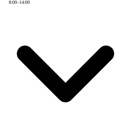
8
:
00
–
14
:
00