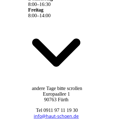
8
:
00
–
16
:
30
Freitag
8
:
00
–
14
:
00
andere Tage bitte scrollen
Europaallee 1
90763 Fürth
Tel 0911 97 11 19 30
info@haut-schoen.de