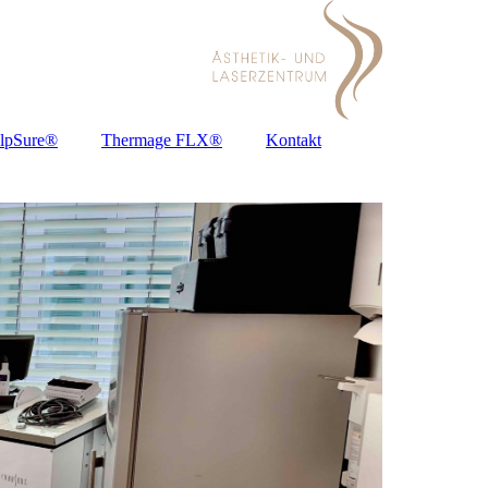
lpSure®
Thermage FLX®
Kontakt